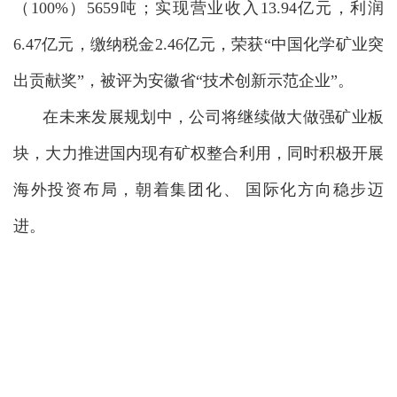
（
100%）5659吨
；实现营业收入
13.94亿元，利润
6.47亿元，缴纳税金2.46亿元，
荣获
“中国化学矿
业突
出贡献
奖
”
，被评为
安徽省
“技术创新示范企业”。
在未来发展规划中，公司将
继续做大做强矿业板
块，大力推进国内现有矿权整合利用，同时积极开展
海外投资布局，朝着集团化、
国际化
方向稳步迈
进。