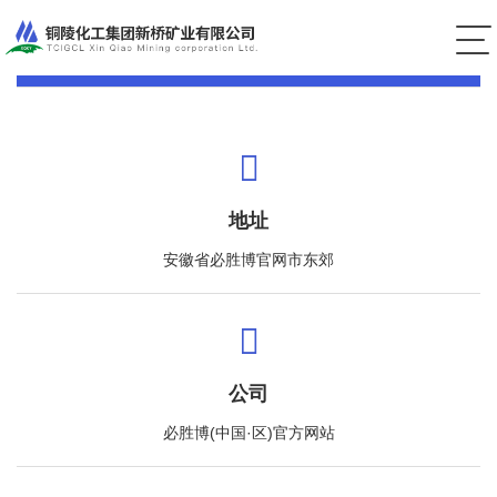
联系我们
地址
安徽省必胜博官网市东郊
公司
必胜博(中国·区)官方网站