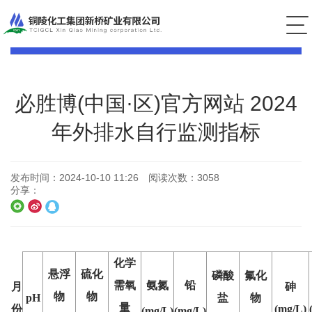
安全环保
必胜博(中国·区)官方网站 2024
年外排水自行监测指标
发布时间：
2024-10-10 11:26
阅读次数：
3058
分享：
化学
悬浮
硫化
磷酸
氟化
需氧
氨氮
铅
月
砷
物
物
pH
盐
物
量
份
(mg/L)
(mg/L)
(mg/L)