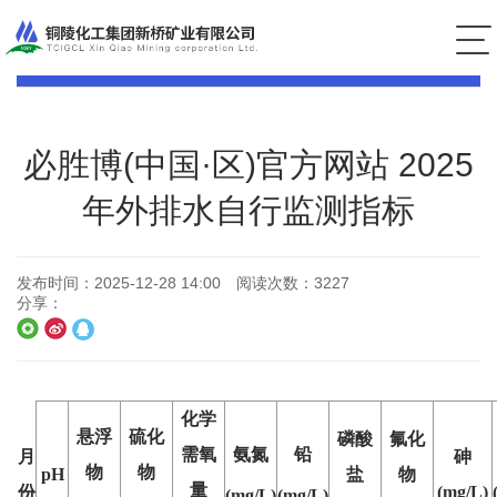
安全环保
必胜博(中国·区)官方网站 2025
年外排水自行监测指标
发布时间：
2025-12-28 14:00
阅读次数：
3227
分享：
化学
悬浮
硫化
磷酸
氟化
需氧
氨氮
铅
月
砷
物
物
pH
盐
物
量
份
(mg/L)
(mg/L)
(mg/L)